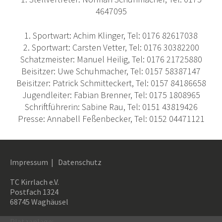
4647095
1. Sportwart: Achim Klinger, Tel: 0176 82617038
2. Sportwart: Carsten Vetter, Tel: 0176 30382200
Schatzmeister: Manuel Heilig, Tel: 0176 21725880
Beisitzer: Uwe Schuhmacher, Tel: 0157 58387147
Beisitzer: Patrick Schmitteckert, Tel: 0157 84186658
Jugendleiter: Fabian Brenner, Tel: 0175 1808965
Schriftführerin: Sabine Rau, Tel: 0151 43819426
Presse: Annabell Feßenbecker, Tel: 0152 04471121
Impressum
|
Datenschutz
TC Kirrlach e.V.
Postfach 1324
68745 Waghäusel
Platzanlage: