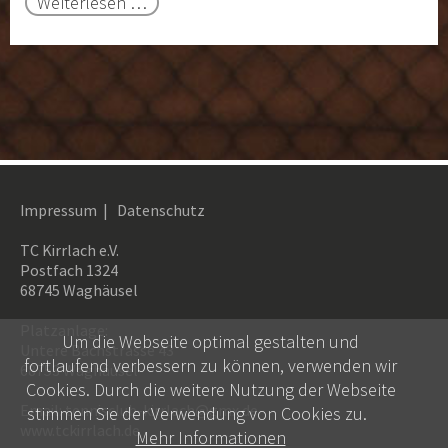
Ausflug
Weiterlesen …
der
Herren
40
Impressum
|
Datenschutz
TC Kirrlach e.V.
Postfach 1324
68745 Waghäusel
Platzanlage:
Um die Webseite optimal gestalten und
Untere Bachstrasse 43
fortlaufend verbessern zu können, verwenden wir
68753 Waghäusel
Cookies. Durch die weitere Nutzung der Webseite
Email:
tennisclub-kirrlach@gmx.de
stimmen Sie der Verwendung von Cookies zu.
www.tckirrlach.de
Mehr Informationen