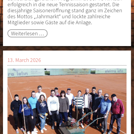
erfolgreich in die neue Tennissaison gestartet. Die
diesjährige Saisoneröffnung stand ganz im Zeichen
des Mottos „Jahrmarkt“ und lockte zahlreiche
Mitglieder sowie Gäste auf die Anlage.
Saisoneröffnung
Weiterlesen …
beim
TC
Kirrlach
13. March 2026
–
Jahrmarktstimmung
auf
der
Tennisanlage